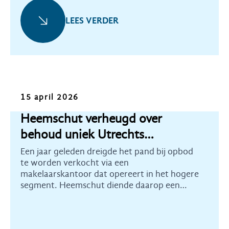
LEES VERDER
Nieuws
15 april 2026
Heemschut verheugd over
behoud uniek Utrechts
monument
Een jaar geleden dreigde het pand bij opbod
te worden verkocht via een
makelaarskantoor dat opereert in het hogere
segment. Heemschut diende daarop een
aanwijzingsverzoek in bij de Rijksdienst voor
het Cultureel Erfgoed. Eind 2025 werd de
unieke collectie daarop aanvullend