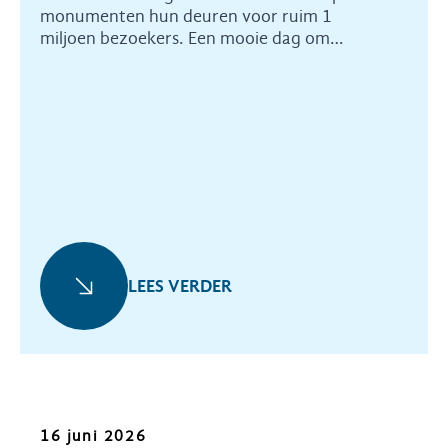
monumenten hun deuren voor ruim 1
miljoen bezoekers. Een mooie dag om
Heemschut te promoten en bezoekers te
vertellen over wat er nodig is om erfgoed te
beschermen.
LEES VERDER
Oproep
16 juni 2026