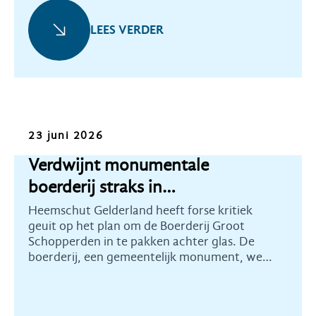
LEES VERDER
Nieuws
23 juni 2026
Verdwijnt monumentale
boerderij straks in
distributiecentrum?
Heemschut Gelderland heeft forse kritiek
geuit op het plan om de Boerderij Groot
Schopperden in te pakken achter glas. De
boerderij, een gemeentelijk monument, werd
verkocht aan groothandelsbedrijf Rensa om
hier een groot distributiecentrum te
bouwen.