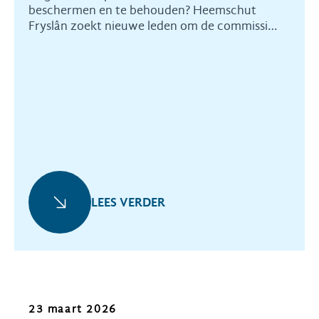
beschermen en te behouden? Heemschut
Fryslân zoekt nieuwe leden om de commissie
te versterken.
LEES VERDER
Nieuws
23 maart 2026