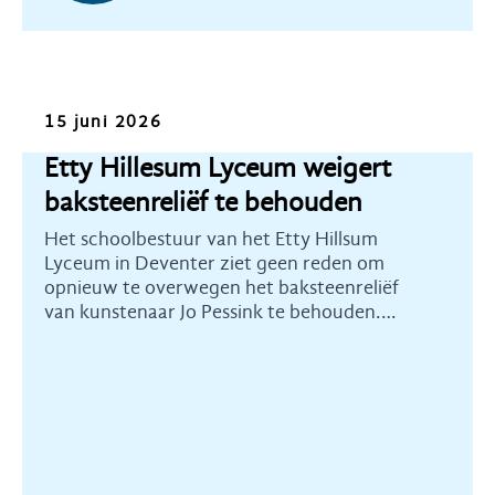
Nieuws
15 juni 2026
Etty Hillesum Lyceum weigert
baksteenreliëf te behouden
Het schoolbestuur van het Etty Hillsum
Lyceum in Deventer ziet geen reden om
opnieuw te overwegen het baksteenreliëf
van kunstenaar Jo Pessink te behouden.
Heemschut Overijssel betreurt dit ten
zeerste.