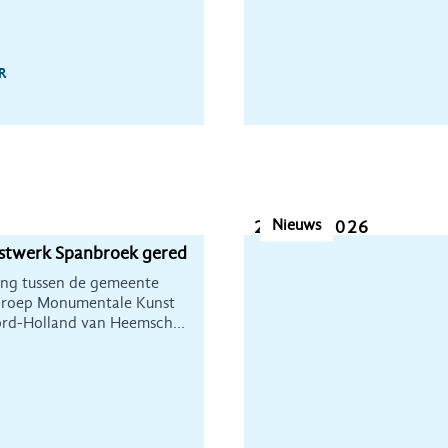
R
Nieuws
27 mei 2026
twerk Spanbroek gered
ng tussen de gemeente
roep Monumentale Kunst
ord-Holland van Heemschut
r grote tijdsdruk een
uwkunstwerk te redden.