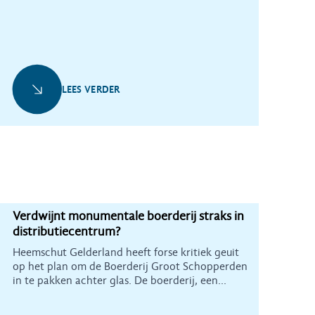
LEES VERDER
Verdwijnt monumentale boerderij straks in
distributiecentrum?
Heemschut Gelderland heeft forse kritiek geuit
op het plan om de Boerderij Groot Schopperden
in te pakken achter glas. De boerderij, een
gemeentelijk monument, werd verkocht aan
groothandelsbedrijf Rensa om hier een groot