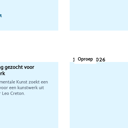
R
Oproep
11 mei 2026
g gezocht voor
rk
entale Kunst zoekt een
oor een kunstwerk uit
r Leo Creton.