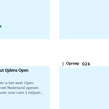
R
Oproep
16 juni 2026
t tijdens Open
er is het weer Open
heel Nederland openen
en voor ruim 1 miljoen
e dag om Heemschut te
s te vertellen over wat er
te beschermen.