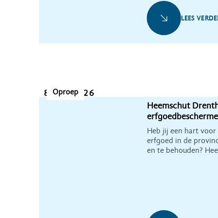
LEES VERDE
Oproep
8 mei 2026
Heemschut Drenth
erfgoedbescherme
Heb jij een hart voor
erfgoed in de provin
en te behouden? He
nieuwe leden om de c