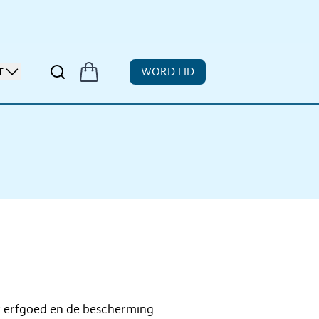
T
WORD LID
r erfgoed en de bescherming