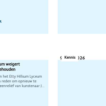
R
Kennis
9 juni 2026
eum weigert
behouden
n het Etty Hillsum Lyceum
en reden om opnieuw te
enreliëf van kunstenaar Jo
 Heemschut Overijssel
te.