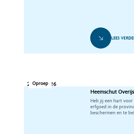
LEES VERDE
Oproep
2 juli 2026
Heemschut Overijss
Heb jij een hart voor
erfgoed in de provinc
beschermen en te b
Overijssel zoekt een
te ondersteunen en t