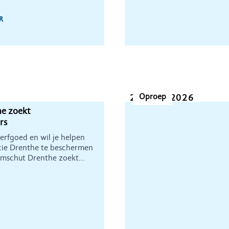
R
Oproep
20 april 2026
e zoekt
rs
 erfgoed en wil je helpen
cie Drenthe te beschermen
emschut Drenthe zoekt
ommissie te versterken.