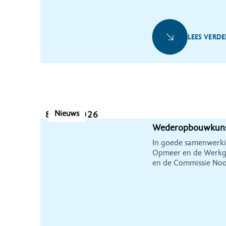
LEES VERDE
Nieuws
8 juni 2026
Wederopbouwkuns
In goede samenwerki
Opmeer en de Werkg
en de Commissie No
is het gelukt om onde
bijzonder wederopbo