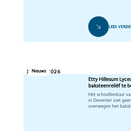
LEES VERDE
Nieuws
15 juni 2026
Etty Hillesum Lyc
baksteenreliëf te 
Het schoolbestuur va
in Deventer ziet ge
overwegen het bakste
Pessink te behouden.
betreurt dit ten zeers