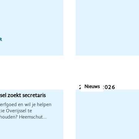
R
Nieuws
23 juni 2026
el zoekt secretaris
 erfgoed en wil je helpen
ie Overijssel te
ehouden? Heemschut
 secretaris om de commissie
e versterken.