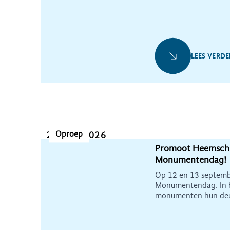
LEES VERDE
Oproep
22 juni 2026
Promoot Heemschu
Monumentendag!
Op 12 en 13 septemb
Monumentendag. In 
monumenten hun deur
bezoekers. Een mooi
promoten en bezoeker
nodig is om erfgoed 