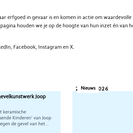
aar erfgoed in gevaar is en komen in actie om waardevol
agina houden we je op de hoogte van hun inzet én van he
kedIn, Facebook, Instagram en X.
Nieuws
21 juli 2026
gevelkunstwerk Joop
et keramische
sende Kinderen' van Joop
egen de gevel van het
bouw De Goede Herder.