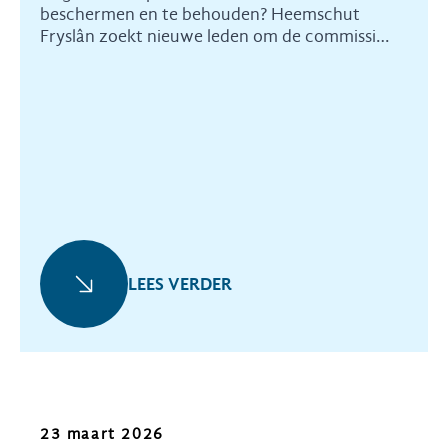
beschermen en te behouden? Heemschut
Fryslân zoekt nieuwe leden om de commissie
te versterken.
LEES VERDER
Nieuws
23 maart 2026