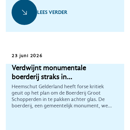
LEES VERDER
Nieuws
23 juni 2026
Verdwijnt monumentale
boerderij straks in
distributiecentrum?
Heemschut Gelderland heeft forse kritiek
geuit op het plan om de Boerderij Groot
Schopperden in te pakken achter glas. De
boerderij, een gemeentelijk monument, werd
verkocht aan groothandelsbedrijf Rensa om
hier een groot distributiecentrum te
bouwen.