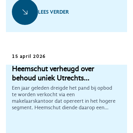
LEES VERDER
Nieuws
15 april 2026
Heemschut verheugd over
behoud uniek Utrechts
monument
Een jaar geleden dreigde het pand bij opbod
te worden verkocht via een
makelaarskantoor dat opereert in het hogere
segment. Heemschut diende daarop een
aanwijzingsverzoek in bij de Rijksdienst voor
het Cultureel Erfgoed. Eind 2025 werd de
unieke collectie daarop aanvullend