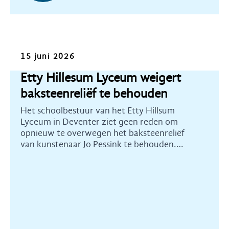
Nieuws
15 juni 2026
Etty Hillesum Lyceum weigert
baksteenreliëf te behouden
Het schoolbestuur van het Etty Hillsum
Lyceum in Deventer ziet geen reden om
opnieuw te overwegen het baksteenreliëf
van kunstenaar Jo Pessink te behouden.
Heemschut Overijssel betreurt dit ten
zeerste.