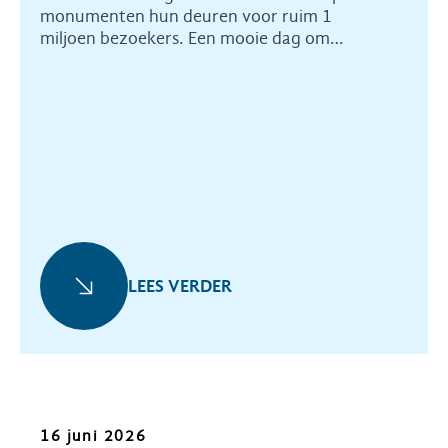
monumenten hun deuren voor ruim 1
miljoen bezoekers. Een mooie dag om
Heemschut te promoten en bezoekers te
vertellen over wat er nodig is om erfgoed te
beschermen.
LEES VERDER
Oproep
16 juni 2026