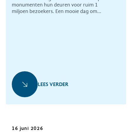
monumenten hun deuren voor ruim 1
miljoen bezoekers. Een mooie dag om
Heemschut te promoten en bezoekers te
vertellen over wat er nodig is om erfgoed te
beschermen.
LEES VERDER
Oproep
16 juni 2026