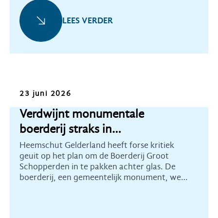
LEES VERDER
Nieuws
23 juni 2026
Verdwijnt monumentale
boerderij straks in
distributiecentrum?
Heemschut Gelderland heeft forse kritiek
geuit op het plan om de Boerderij Groot
Schopperden in te pakken achter glas. De
boerderij, een gemeentelijk monument, werd
verkocht aan groothandelsbedrijf Rensa om
hier een groot distributiecentrum te
bouwen.