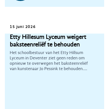
Nieuws
15 juni 2026
Etty Hillesum Lyceum weigert
baksteenreliëf te behouden
Het schoolbestuur van het Etty Hillsum
Lyceum in Deventer ziet geen reden om
opnieuw te overwegen het baksteenreliëf
van kunstenaar Jo Pessink te behouden.
Heemschut Overijssel betreurt dit ten
zeerste.