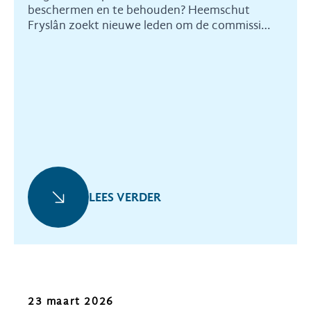
beschermen en te behouden? Heemschut
Fryslân zoekt nieuwe leden om de commissie
te versterken.
LEES VERDER
Nieuws
23 maart 2026