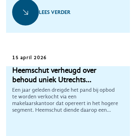
LEES VERDER
Nieuws
15 april 2026
Heemschut verheugd over
behoud uniek Utrechts
monument
Een jaar geleden dreigde het pand bij opbod
te worden verkocht via een
makelaarskantoor dat opereert in het hogere
segment. Heemschut diende daarop een
aanwijzingsverzoek in bij de Rijksdienst voor
het Cultureel Erfgoed. Eind 2025 werd de
unieke collectie daarop aanvullend