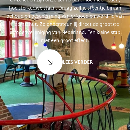
hoe sterker we staan. Draag zelf je steentje bij aan
behoud en bescherming van erfgoed en word lid van
Heemschut. Zo ondersteun jij direct de grootste
erfgoedvereniging van Nederland. Een kleine stap
met een groot effect.
LEES VERDER