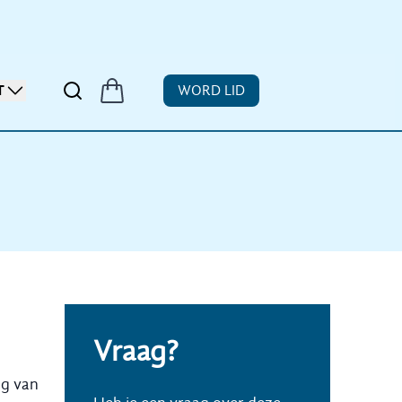
T
WORD LID
Vraag?
ng van