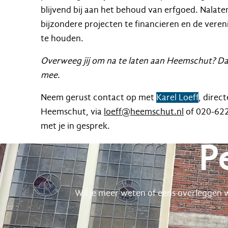
blijvend bij aan het behoud van erfgoed. Nala
bijzondere projecten te financieren en de vere
te houden.
Overweeg jij om na te laten aan Heemschut? Daa
mee.
Neem gerust contact op met
Karel Loeff
, direc
Heemschut, via
loeff@heemschut.nl
of 020-622
met je in gesprek.
P
Wil je meer weten of eens overleggen w