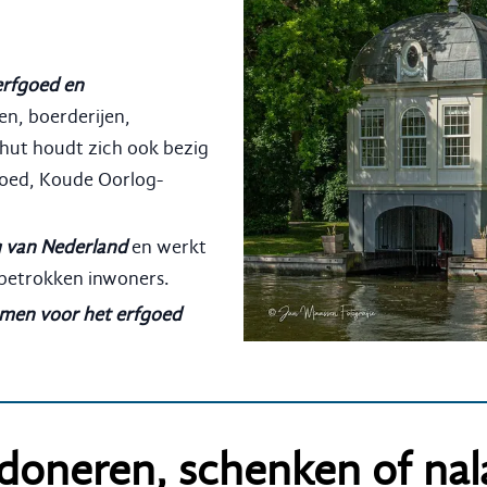
erfgoed en
en, boerderijen,
hut houdt zich ook bezig
oed, Koude Oorlog-
g van Nederland
en werkt
 betrokken inwoners.
men voor het erfgoed
doneren, schenken of nal