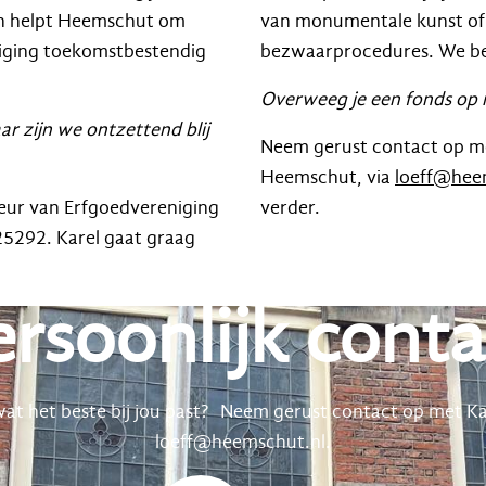
ten helpt Heemschut om
van monumentale kunst of 
niging toekomstbestendig
bezwaarprocedures. We be
Overweeg je een fonds op
r zijn we ontzettend blij
Neem gerust contact op 
Heemschut, via
loeff@hee
teur van Erfgoedvereniging
verder.
5292. Karel gaat graag
ersoonlijk conta
at het beste bij jou past? Neem gerust contact op met Ka
loeff@heemschut.nl.