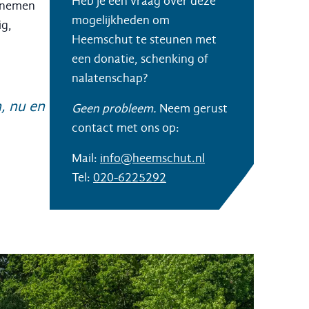
Heb je een vraag over deze
ernemen
mogelijkheden om
ig,
Heemschut te steunen met
een donatie, schenking of
nalatenschap?
, nu en
Geen probleem.
Neem gerust
contact met ons op:
Mail:
info@heemschut.nl
Tel:
020-6225292