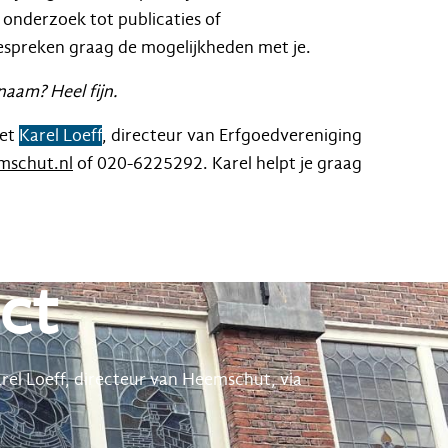
onderzoek tot publicaties of
spreken graag de mogelijkheden met je.
 naam?
Heel fijn.
met
Karel Loeff
, directeur van Erfgoedvereniging
mschut.nl
of 020-6225292. Karel helpt je graag
ct
rel Loeff, directeur van Heemschut, via