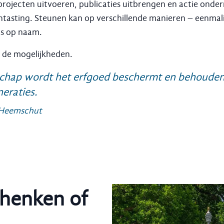
rojecten uitvoeren, publicaties uitbrengen en actie ond
ntasting. Steunen kan op verschillende manieren – eenmal
ds op naam.
r de mogelijkheden.
nschap wordt het erfgoed beschermt en behouden
eraties.
g Heemschut
henken of