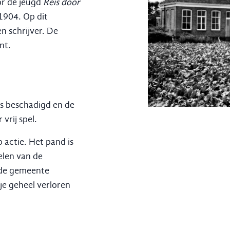
or de jeugd
Reis door
 1904. Op dit
en schrijver. De
nt.
is beschadigd en de
vrij spel.
actie. Het pand is
elen van de
t de gemeente
je geheel verloren