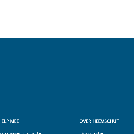
HELP MEE
OVER HEEMSCHUT
6 manieren om bij te
Organisatie