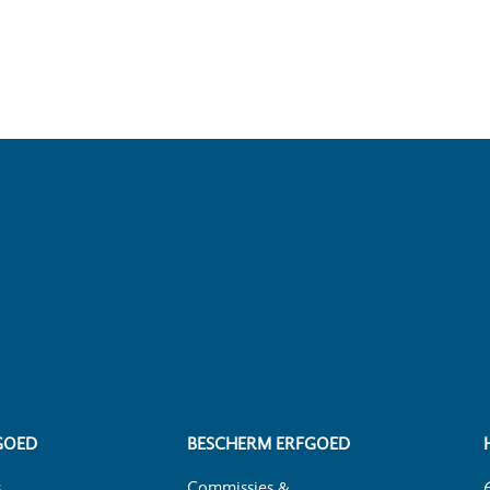
GOED
BESCHERM ERFGOED
s
Commissies &