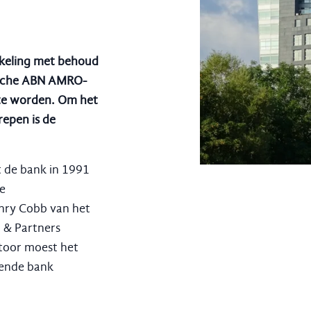
keling met behoud
ische ABN AMRO-
 te worden. Om het
repen is de
 de bank in 1991
e
nry Cobb van het
 & Partners
toor moest het
rende bank