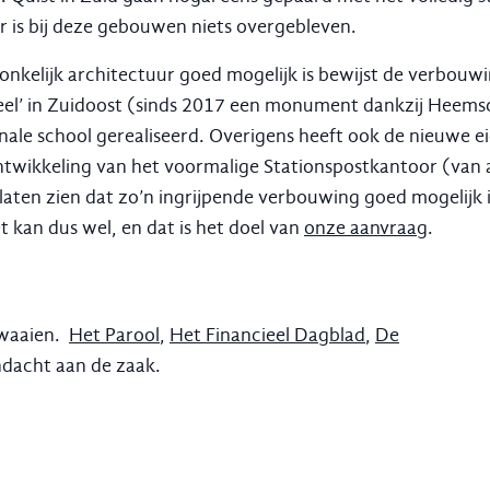
r is bij deze gebouwen niets overgebleven.
nkelijk architectuur goed mogelijk is bewijst de verbouw
eel’ in Zuidoost (sinds 2017 een monument dankzij Heems
ale school gerealiseerd. Overigens heeft ook de nieuwe e
ikkeling van het voormalige Stationspostkantoor (van 
laten zien dat zo’n ingrijpende verbouwing goed mogelijk 
 kan dus wel, en dat is het doel van
onze aanvraag
.
pwaaien.
Het Parool
,
Het Financieel Dagblad
,
De
ndacht aan de zaak.