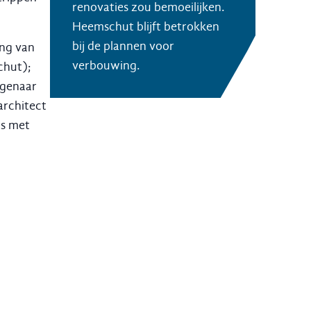
renovaties zou bemoeilijken.
Heemschut blijft betrokken
bij de plannen voor
ing van
verbouwing.
chut);
igenaar
architect
is met