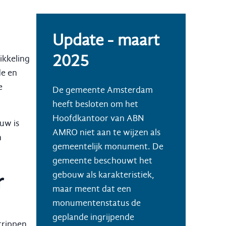
Update - maart
2025
ikkeling
de en
e
De gemeente Amsterdam
heeft besloten om het
Hoofdkantoor van ABN
uw is
AMRO niet aan te wijzen als
n
gemeentelijk monument. De
gemeente beschouwt het
r
gebouw als karakteristiek,
maar meent dat een
monumentenstatus de
geplande ingrijpende
trippen