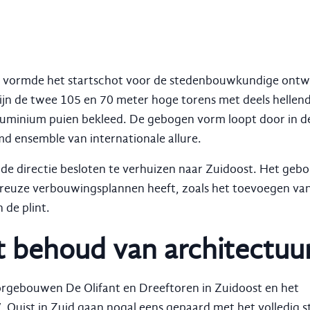
, vormde het startschot voor de stedenbouwkundige ontw
jn de twee 105 en 70 meter hoge torens met deels hellen
luminium puien bekleed. De gebogen vorm loopt door in d
d ensemble van internationale allure.
t de directie besloten te verhuizen naar Zuidoost. Het gebo
ureuze verbouwingsplannen heeft, zoals het toevoegen va
 de plint.
 behoud van architectuu
rgebouwen De Olifant en Dreeftoren in Zuidoost en het
Quist in Zuid gaan nogal eens gepaard met het volledig s