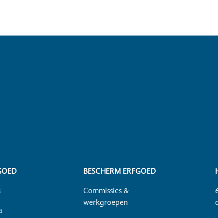
GOED
BESCHERM ERFGOED
s
Commissies &
werkgroepen
a