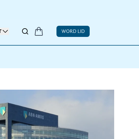
T
WORD LID